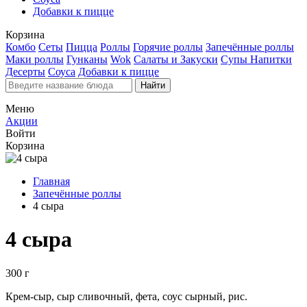
Добавки к пицце
Корзина
Комбо
Сеты
Пицца
Роллы
Горячие роллы
Запечённые роллы
Маки роллы
Гунканы
Wok
Салаты и Закуски
Супы
Напитки
Десерты
Соуса
Добавки к пицце
Найти
Меню
Акции
Войти
Корзина
Главная
Запечённые роллы
4 сыра
4 сыра
300 г
Крем-сыр, сыр сливочный, фета, соус сырный, рис.