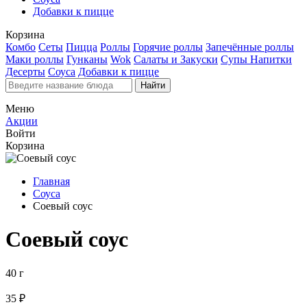
Добавки к пицце
Корзина
Комбо
Сеты
Пицца
Роллы
Горячие роллы
Запечённые роллы
Маки роллы
Гунканы
Wok
Салаты и Закуски
Супы
Напитки
Десерты
Соуса
Добавки к пицце
Найти
Меню
Акции
Войти
Корзина
Главная
Соуса
Соевый соус
Соевый соус
40 г
35 ₽