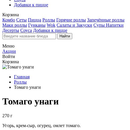
Добавки к пицце
Корзина
Комбо
Сеты
Пицца
Роллы
Горячие роллы
Запечённые роллы
Маки роллы
Гунканы
Wok
Салаты и Закуски
Супы
Напитки
Десерты
Соуса
Добавки к пицце
Найти
Меню
Акции
Войти
Корзина
Главная
Роллы
Томаго унаги
Томаго унаги
270 г
Угорь, крем-сыр, огурец, омлет томаго.