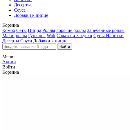
Десерты
Соуса
Добавки к пицце
Корзина
Комбо
Сеты
Пицца
Роллы
Горячие роллы
Запечённые роллы
Маки роллы
Гунканы
Wok
Салаты и Закуски
Супы
Напитки
Десерты
Соуса
Добавки к пицце
Найти
Меню
Акции
Войти
Корзина